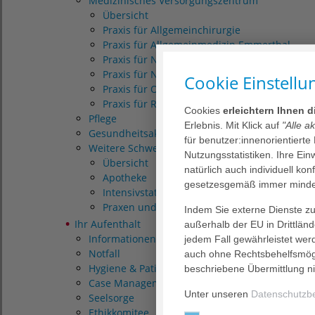
Medizinisches Versorgungszentrum
Übersicht
Praxis für Allgemeinchirurgie
Praxis für Allgemeinmedizin Emmerthal
Praxis für Neurochirurgie
Praxis für Neurologie
Cookie Einstellu
Praxis für Orthopädie
Praxis für Radiologie
Cookies
erleichtern Ihnen 
Pflege
Erlebnis. Mit Klick auf
"Alle a
Gesundheitsakademie Weserbergland
für benutzer:innenorientierte
Weitere Schwerpunkte
Nutzungsstatistiken. Ihre Ei
Übersicht
natürlich auch individuell kon
Apotheke
gesetzesgemäß immer mindes
Intensivstation und Überwachungsstation (I
Praxen und Kooperationspartner
Indem Sie externe Dienste zul
Ihr Aufenthalt
außerhalb der EU in Drittlän
Informationen zu Ihrem Aufenthalt
jedem Fall gewährleistet wer
Notfall
auch ohne Rechtsbehelfsmögl
Hygiene & Patientensicherheit
beschriebene Übermittlung ni
Case Management und Sozialdienst
Unter unseren
Datenschutzb
Seelsorge
Ethikkomitee