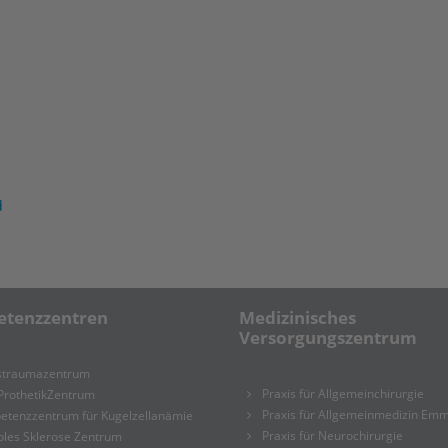
d
tenzzentren
Medizinisches
Versorgungszentrum
rstraumazentrum
Praxis für Allgemeinchirurgie
ProthetikZentrum
Praxis für Allgemeinmedizin Emm
etenzzentrum für Kugelzellanämie
Praxis für Neurochirurgie
ples Sklerose Zentrum