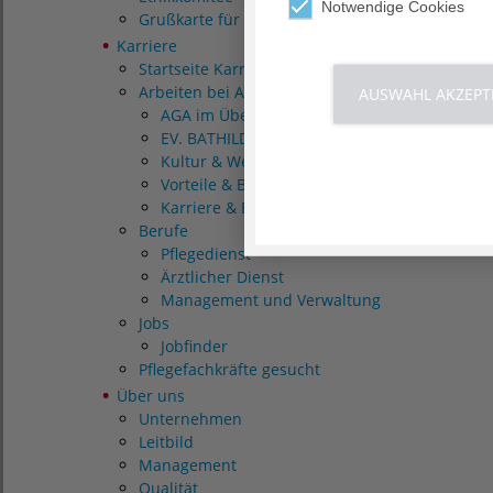
Notwendige Cookies
Grußkarte für Patienten
Karriere
Startseite Karriere
Arbeiten bei AGAPLESION
AUSWAHL AKZEPT
AGA im Überblick
EV. BATHILDISKRANKENHAUS im Überblick
Kultur & Werte
Vorteile & Benefits
Karriere & Entwicklung
Berufe
Pflegedienst
Ärztlicher Dienst
Management und Verwaltung
Jobs
Jobfinder
Pflegefachkräfte gesucht
Über uns
Unternehmen
Leitbild
Management
Qualität