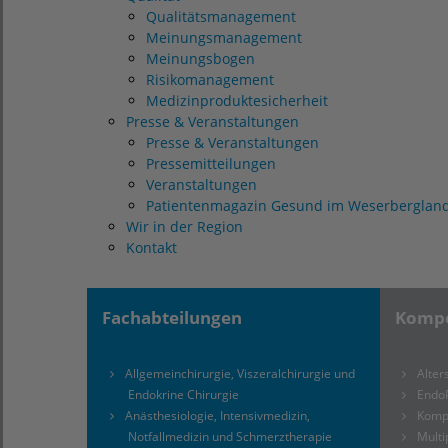
Qualitätsmanagement
Meinungsmanagement
Meinungsbogen
Risikomanagement
Medizinproduktesicherheit
Presse & Veranstaltungen
Presse & Veranstaltungen
Pressemitteilungen
Veranstaltungen
Patientenmagazin Gesund im Weserberglan
Wir in der Region
Kontakt
Fachabteilungen
Kompe
Allgemeinchirurgie, Viszeralchirurgie und
Alte
Endokrine Chirurgie
Endo
Anästhesiologie, Intensivmedizin,
Komp
Notfallmedizin und Schmerztherapie
Multi