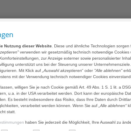
ngen
die Nutzung dieser Website
. Diese und ähnliche Technologien sorgen 
kzeptieren"
verwenden wir gesetzmäßig technisch notwendige Cookies 
 Komforteinstellungen, zur Anzeige externer sowie personalisierter Inh
nwilligung unterstützt uns bei der Steuerung unserer Unternehmensziele
figurieren. Mit Klick auf
„Auswahl akzeptieren
“ oder
"Alle ablehnen"
erkl
tens mit der Verwendung technisch notwendiger Cookies einverstand
MC)
assen, willigen Sie je nach Cookie gemäß Art. 49 Abs. 1 S. 1 lit. a DS
dern, u.a. in der USA verarbeitet werden. Dort kann der europäische Da
den. Es besteht insbesondere das Risiko, dass Ihre Daten durch Dritt
ichkeiten, verarbeitet werden können. Wenn Sie auf
„Alle ablehnen“
kl
cht statt.
estimmungen
haben Sie jederzeit die Möglichkeit, Ihre Auswahl zu änd