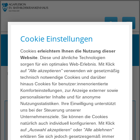
Cookie Einstellungen
Exzellente Versorgung
Cookies
erleichtern Ihnen die Nutzung dieser
Mit Liebe zum Leben
Website
. Diese und ähnliche Technologien
sorgen für ein optimales Web-Erlebnis. Mit Klick
auf
"Alle akzeptieren"
verwenden wir gesetzmäßig
EBK Bad Pyrmont
Leistungsspektrum
technisch notwendige Cookies und darüber
Medizinisches Versorgungszentrum
hinaus Cookies für benutzer:innenorientierte
Praxis für Allgemeinchirurgie
Komforteinstellungen, zur Anzeige externer sowie
personalisierter Inhalte und für anonyme
Nutzungsstatistiken. Ihre Einwilligung unterstützt
Kontakt
uns bei der Steuerung unserer
Unternehmensziele. Sie können die Cookies
AGAPLESION MED. VERSORGUNGSZENTRUM BAD
natürlich auch individuell konfigurieren. Mit Klick
PYRMONT
auf
„Auswahl akzeptieren
“ oder
"Alle ablehnen"
Praxis für Allgemeinchirurgie
erklären Sie sich jedoch gesetzesgemäß immer