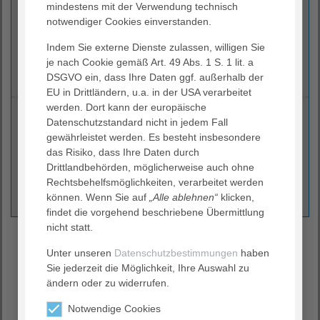
mindestens mit der Verwendung technisch
Maulbeerallee 4
notwendiger Cookies einverstanden.
31812 Bad Pyrmont
Indem Sie externe Dienste zulassen, willigen Sie
(05281) 991070 oder 991570
je nach Cookie gemäß Art. 49 Abs. 1 S. 1 lit. a
(05281) 991573
DSGVO ein, dass Ihre Daten ggf. außerhalb der
EU in Drittländern, u.a. in der USA verarbeitet
werden. Dort kann der europäische
Ihr Ansprechpartner
Datenschutzstandard nicht in jedem Fall
gewährleistet werden. Es besteht insbesondere
das Risiko, dass Ihre Daten durch
André Meise
Drittlandbehörden, möglicherweise auch ohne
Facharzt für Allgemeinchirurgie und
Rechtsbehelfsmöglichkeiten, verarbeitet werden
Viszeralchirurgie
können. Wenn Sie auf
„Alle ablehnen“
klicken,
findet die vorgehend beschriebene Übermittlung
nicht statt.
Praxis für Allgemeinchirurgie
Unter unseren
Datenschutzbestimmungen
haben
Sie jederzeit die Möglichkeit, Ihre Auswahl zu
Sprechzeiten
ändern oder zu widerrufen.
Montag
10:30 Uhr bis 15:30 Uhr
Notwendige Cookies