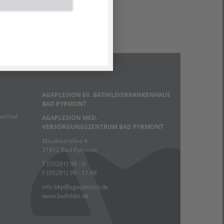
Kontakt
AGAPLESION EV. BATHILDISKRANKENHAUS
BAD PYRMONT
erthal
AGAPLESION MED.
VERSORGUNGSZENTRUM BAD PYRMONT
Maulbeerallee 4
31812 Bad Pyrmont
T (05281) 99 - 0
F (05281) 99 - 11 48
info.bkp
@
agaplesion.de
www.bathildis.de