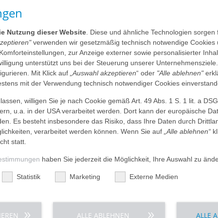
BATHILDISKRANKENHAUS durch die DIOcert GmbH im Auftrag 
ngen
bescheinigt, dass das Krankenhaus in Bad Pyrmont als R
TNW Ostwestfalen-Lippe die Anforderung zur Behandlung vo
Weißbuches der Deutschen Gesellschaft für Unfallchirurgie
die Nutzung dieser Website
. Diese und ähnliche Technologien sorgen 
kzeptieren"
verwenden wir gesetzmäßig technisch notwendige Cookies 
Im Weißbuch der Deutschen Gesellschaft für Unfallchirurgie
 Komforteinstellungen, zur Anzeige externer sowie personalisierter Inh
und Ausstattung der Schwerverletzten-Versorgung in der 
nwilligung unterstützt uns bei der Steuerung unserer Unternehmensziele
Die Aufgaben des TraumaNetzwerkes bestehen in der Erhal
figurieren. Mit Klick auf
„Auswahl akzeptieren
“ oder
"Alle ablehnen"
erkl
von Schwerverletzten. Im regionalen Traumazentrum können 
tens mit der Verwendung technisch notwendiger Cookies einverstand
notwendig, in ein überregionales Traumazentrum verlegt w
assen, willigen Sie je nach Cookie gemäß Art. 49 Abs. 1 S. 1 lit. a DS
Um die Erstversorgung von Schwerverletzten vornehmen z
dern, u.a. in der USA verarbeitet werden. Dort kann der europäische Da
personelle Voraussetzungen in der Notaufnahme und im Scho
den. Es besteht insbesondere das Risiko, dass Ihre Daten durch Dritt
werden. Die DIOcert GmbH hat bescheinigt, dass das AGA
ichkeiten, verarbeitet werden können. Wenn Sie auf
„Alle ablehnen“
kl
Voraussetzungen erfüllt.
cht statt.
estimmungen
haben Sie jederzeit die Möglichkeit, Ihre Auswahl zu änd
Statistik
Marketing
Externe Medien
,
IEREN
ALLE ABLEHNEN
ALLE 