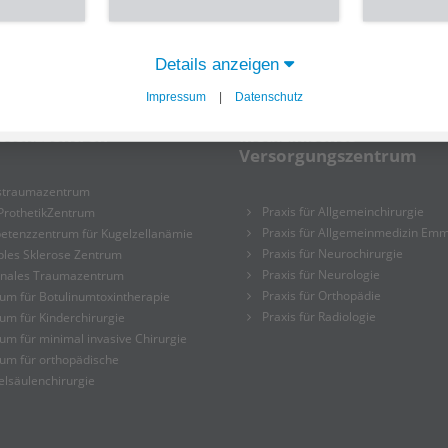
Details anzeigen
35
Impressum
|
Datenschutz
tenzzentren
Medizinisches
Versorgungszentrum
rstraumazentrum
Praxis für Allgemeinchirurgie
ProthetikZentrum
Praxis für Allgemeinmedizin Emm
etenzzentrum für Kugelzellanämie
Praxis für Neurochirurgie
ples Sklerose Zentrum
Praxis für Neurologie
onales Traumazentrum
Praxis für Orthopädie
um für Botulinumtoxintherapie
Praxis für Radiologie
um für Kinderchirurgie
um für minimal invasive Chirurgie
um für orthopädische
elsäulenchirurgie