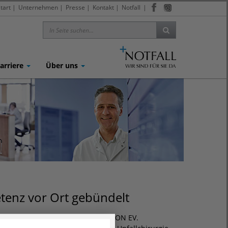
tart
|
Unternehmen
|
Presse
|
Kontakt
|
Notfall
|
arriere
Über uns
enz vor Ort gebündelt
Audit in 2013 wurde dem AGAPLESION EV.