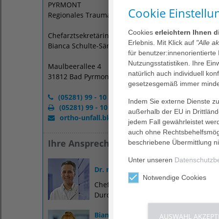
PYRMONT
Cookie Einstellu
Regionales Traumazentrum
Cookies
erleichtern Ihnen 
Chefarztsekretärin BG Sekretariat/ Ambulanz
Erlebnis. Mit Klick auf
"Alle a
Bianca Schulte-Sänger
für benutzer:innenorientierte
Nutzungsstatistiken. Ihre Ei
Maulbeerallee 4
natürlich auch individuell kon
31812 Bad Pyrmont
gesetzesgemäß immer mindes
(05281) 99 - 10 18
Indem Sie externe Dienste zul
(05281) 99 - 10 19
außerhalb der EU in Drittlän
ortho-unfall.bkp
@
agaplesion.de
jedem Fall gewährleistet wer
auch ohne Rechtsbehelfsmögl
Ihre Ansprechpartner
beschriebene Übermittlung ni
Unter unseren
Datenschutzb
Dr. med. Dirk Kebe
Notwendige Cookies
Chefarzt Unfallchirurgie, Handchirurg
Durchgangsarzt
Bianca Schulte-Sänger
AUSWAHL AKZEPT