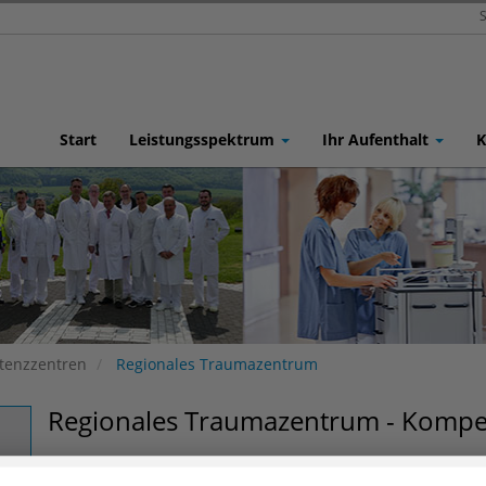
S
Start
Leistungsspektrum
Ihr Aufenthalt
K
enzzentren
Regionales Traumazentrum
Regionales Traumazentrum - Kompet
Nach intensiven Vorbereitungen und einem erfolgreichen 