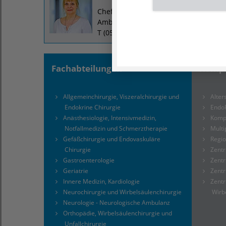
Chefarztsekretärin BG Sekretariat/
Ambulanz
T (05281) 99 - 16 34, F (05281) 99 - 16 
Fachabteilungen
Kompe
Allgemeinchirurgie, Viszeralchirurgie und
Alte
Endokrine Chirurgie
Endo
Anästhesiologie, Intensivmedizin,
Komp
Notfallmedizin und Schmerztherapie
Multi
Gefäßchirurgie und Endovaskuläre
Regi
Chirurgie
Zentr
Gastroenterologie
Zentr
Geriatrie
Zentr
Innere Medizin, Kardiologie
Zentr
Neurochirurgie und Wirbelsäulenchirurgie
Wirb
Neurologie
-
Neurologische Ambulanz
Orthopädie, Wirbelsäulenchirurgie und
Unfallchirurgie