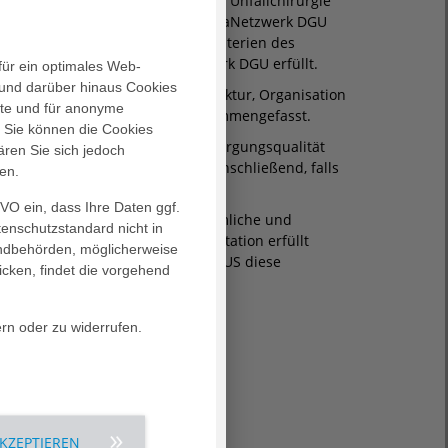
der Deutschen Gesellschaft für Unfallchirurgie
egionales Traumazentrum im TraumaNetzwerk DGU
n Schwerverletzten nach den Kriterien des
 und die Kriterien TraumaNetzwerk DGU erfüllt.
für ein optimales Web-
und darüber hinaus Cookies
 e.V. sind Empfehlungen zur Struktur, Organisation
alte und für anonyme
Bundesrepublik Deutschland zusammengefasst.
. Sie können die Cookies
tung und Verbesserung der Versorgungsqualität
ären Sie sich jedoch
Schwerverletzte versorgt und anschließend, falls
en.
erden.
GVO ein, dass Ihre Daten ggf.
u können, müssen bestimmte räumliche und
tenschutzstandard nicht in
ckraum sowie auf der Intensivstation erfüllt
landbehörden, möglicherweise
PLESION EV. BATHILDISKRANKENHAUS diese
icken, findet die vorgehend
ern oder zu widerrufen.
AKZEPTIEREN