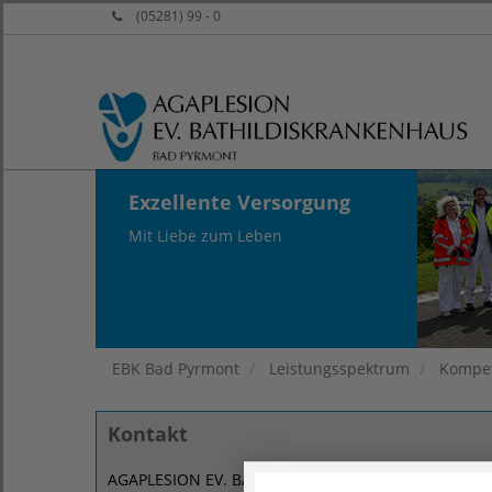
(05281) 99 - 0
Exzellente Versorgung
Mit Liebe zum Leben
EBK Bad Pyrmont
Leistungsspektrum
Kompet
Kontakt
AGAPLESION EV. BATHILDISKRANKENHAUS BAD