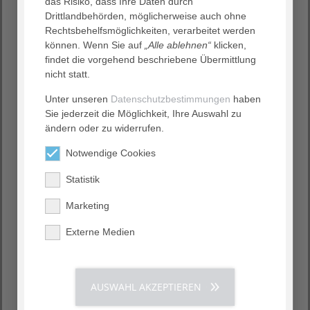
Sprechzeiten Kirsten Hundertmark
das Risiko, dass Ihre Daten durch
Montag bis Freitag
Drittlandbehörden, möglicherweise auch ohne
7:30 Uhr bis 8:00 Uhr offene Sprechstunde
Rechtsbehelfsmöglichkeiten, verarbeitet werden
Montag bis Mittwoch und Freitag
können. Wenn Sie auf
„Alle ablehnen“
klicken,
8:00 Uhr bis 11:00 Uhr Terminsprechstunde
findet die vorgehend beschriebene Übermittlung
Montag Nachmittags nach Vereinbarung
nicht statt.
Dienstag
Unter unseren
Datenschutzbestimmungen
haben
15:00 Uhr bis 16:30 Uhr Terminsprechstunde
Sie jederzeit die Möglichkeit, Ihre Auswahl zu
Donnerstag nach Vereinbarung
ändern oder zu widerrufen.
Sprechzeiten Kerstin Lindhorst
Donnerstag
Notwendige Cookies
7:30 Uhr bis 8:00 Uhr offene Sprechstunde
Statistik
8:30 Uhr bis 13:00 Uhr und 14:30 Uhr bis 17:00 Uhr
Terminsprechstunde
Marketing
Alle 2 Wochen Dienstag
7:30 Uhr bis 8:00 Uhr offene Sprechstunde
Externe Medien
8:30 Uhr bis 12:30 Uhr Terminsprechstunde
Rezepthotline
AUSWAHL AKZEPTIEREN
(05155) 281 288 15