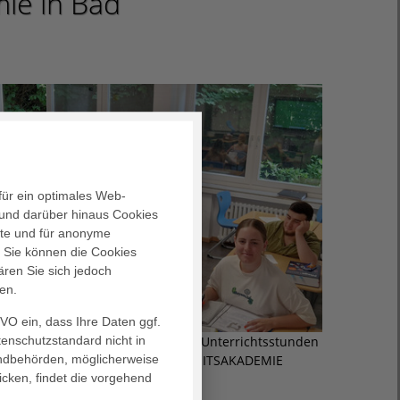
mie in Bad
für ein optimales Web-
und darüber hinaus Cookies
alte und für anonyme
. Sie können die Cookies
ären Sie sich jedoch
en.
GVO ein, dass Ihre Daten ggf.
tenschutzstandard nicht in
isa Gärtner während ihrer ersten Unterrichtsstunden
landbehörden, möglicherweise
n der AGAPLESION EV. GESUNDHEITSAKADEMIE
icken, findet die vorgehend
WESERBERGLAND