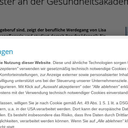
ester an der Gesundheitsakade
geberuf sind, zeigt der berufliche Werdegang von Lisa
kenpflegerin und studiert derzeit Berufspädagogik für
 ihr Praxissemester an der AGAPLESION EV.
ngen
die Nutzung dieser Website
. Diese und ähnliche Technologien sorgen 
mitteilen
teilen
mail
drucken
kzeptieren"
verwenden wir gesetzmäßig technisch notwendige Cookies 
 Komforteinstellungen, zur Anzeige externer sowie personalisierter Inh
n für Intensivpflege und Anästhesie, Fachpfleger:in im
nwilligung unterstützt uns bei der Steuerung unserer Unternehmensziele
nt:in oder ein pflegewissenschaftliches Studium im Bereich
figurieren. Mit Klick auf
„Auswahl akzeptieren
“ oder
"Alle ablehnen"
erkl
 nur ein kleiner Auszug aus den Möglichkeiten der Fort-
tens mit der Verwendung technisch notwendiger Cookies einverstand
terin Heike Spors und fügt an: „Einige unserer Schüler:innen
assen, willigen Sie je nach Cookie gemäß Art. 49 Abs. 1 S. 1 lit. a DS
Pflegewissenschaften an der Ostfalia Hochschule in
dern, u.a. in der USA verarbeitet werden. Dort kann der europäische Da
L
den. Es besteht insbesondere das Risiko, dass Ihre Daten durch Dritt
a
h dem Abitur von 2012 bis 2015 zunächst ihre Ausbildung zur
ichkeiten, verarbeitet werden können. Wenn Sie auf
„Alle ablehnen“
kl
cht Jahren im Pflegeberuf hat sie sich dafür entschieden,
cht statt.