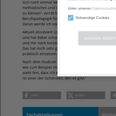
sich noch einmal weiterzuentwickeln: „Der Pflegeber
methodisches und didaktisches Wissen erweitern, um 
Unter unseren
Datenschutzb
zu können“, verrät Frau Gärtner. „Deshalb habe ich 
Notwendige Cookies
Berufspädagogik für Gesundheitsberufe, Fachrichtun
Daran werde ich voraussichtlich einen Masterstudieng
Aktuell absolviert Lisa Gärtner ihr 20-wöchiges Praxi
und hat dabei schon viele Erfahrungen sammeln kön
AUSWAHL AKZEPT
und mir nach kurzer Zeit bereits Verantwortung in F
Das hat mich sehr gefreut und macht mir viel Spaß. 
praktisch einsetzen. Auf die nächste Zeit freue ich mi
Nach dem Studium stehen Lisa Gärtner viele Türen of
wie zum Beispiel im Fachbereich Fort- und Weiterbildu
steht fest, dass ich einen Beruf wählen werde, bei d
ist einer der Schönsten, den es gibt.“
teilen
posten
Fachabteilungen
Kompe