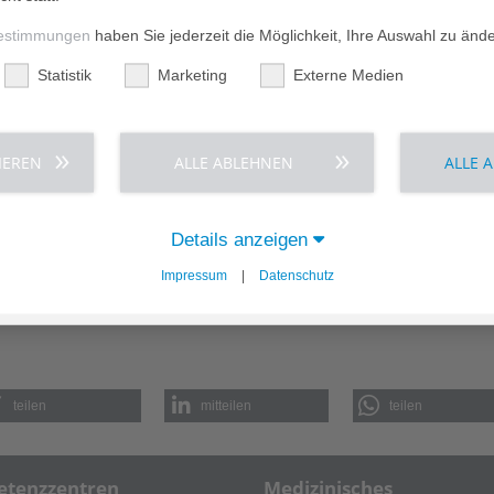
uf wird immer anspruchsvoller und ich wollte mein
dieses bestmöglich an die Pflegeschüler:innen vermitteln
estimmungen
haben Sie jederzeit die Möglichkeit, Ihre Auswahl zu änd
mich für das berufsbegleitende Studium Bachelor
Statistik
Marketing
Externe Medien
g Pflege, an der Hamburger Fern-Hochschule entschieden.
ang anschließen“, berichtet sie.
ssemester an der Berufsfachschule für Pflege in Bad Pyrmont
nen: „Die Dozent:innen haben mich herzlich aufgenommen
IEREN
ALLE ABLEHNEN
ALLE 
orm von der Gestaltung von Unterrichtsstunden übertragen.
Nun kann ich endlich mein theoretisch erworbenes Wissen
ch daher sehr.“
Details anzeigen
fen, denn es gibt zahlreiche Beschäftigungsmöglichkeiten
Impressum
|
Datenschutz
ng oder als Lehrkraft oder als Praxisanleiter:in: „Für mich
em ich weiterhin Bezug zur Praxis habe, denn der Pflegeberuf
teilen
mitteilen
teilen
tenzzentren
Medizinisches