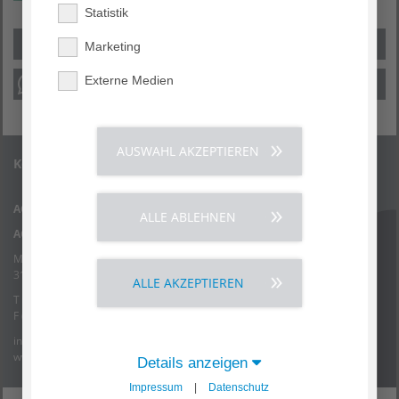
Statistik
Marketing
Externe Medien
AUSWAHL AKZEPTIEREN
Kontakt
AGAPLESION EV. BATHILDISKRANKENHAUS BAD PYRMONT
ALLE ABLEHNEN
AGAPLESION MED. VERSORGUNGSZENTRUM BAD PYRMONT
Maulbeerallee 4
31812 Bad Pyrmont
ALLE AKZEPTIEREN
T (05281) 99 - 0
F (05281) 99 - 11 48
info.bkp
@
agaplesion.de
www.bathildis.de
Details anzeigen
Impressum
|
Datenschutz