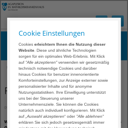
Cookie Einstellungen
Tätige Nächstenliebe
Cookies
erleichtern Ihnen die Nutzung dieser
Mit Liebe zum Leben
Website
. Diese und ähnliche Technologien
sorgen für ein optimales Web-Erlebnis. Mit Klick
auf
"Alle akzeptieren"
verwenden wir gesetzmäßig
EBK Bad Pyrmont
Über uns
Presse & Veranstaltungen
technisch notwendige Cookies und darüber
Frohe Ostern!
hinaus Cookies für benutzer:innenorientierte
Komforteinstellungen, zur Anzeige externer sowie
personalisierter Inhalte und für anonyme
Frohe Ostern!
Nutzungsstatistiken. Ihre Einwilligung unterstützt
uns bei der Steuerung unserer
Unternehmensziele. Sie können die Cookies
09. April 2020
natürlich auch individuell konfigurieren. Mit Klick
auf
„Auswahl akzeptieren
“ oder
"Alle ablehnen"
Wir wünschen Ihnen von Herzen ein frohes und gesegnetes
erklären Sie sich jedoch gesetzesgemäß immer
Osterfest.