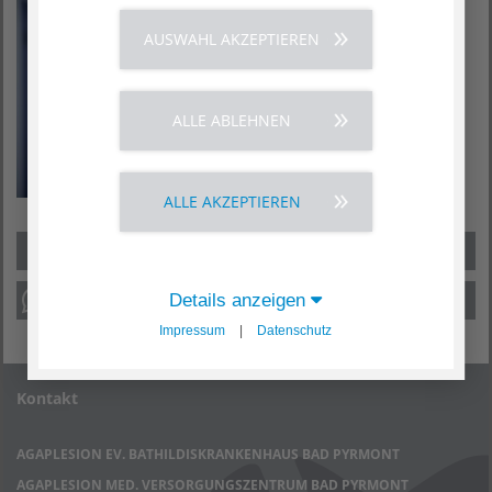
AUSWAHL AKZEPTIEREN
ALLE ABLEHNEN
ALLE AKZEPTIEREN
Details anzeigen
Impressum
|
Datenschutz
Kontakt
AGAPLESION EV. BATHILDISKRANKENHAUS BAD PYRMONT
AGAPLESION MED. VERSORGUNGSZENTRUM BAD PYRMONT