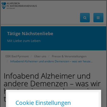
Tätige Nächstenliebe
Mit Liebe zum Leben
EBK Bad Pyrmont
Über uns
Presse & Veranstaltungen
Infoabend Alzheimer und andere Demenzen – was wir heute…
Infoabend Alzheimer und
andere Demenzen – was wir
heute wissen und was wir
tun können
Cookie Einstellungen