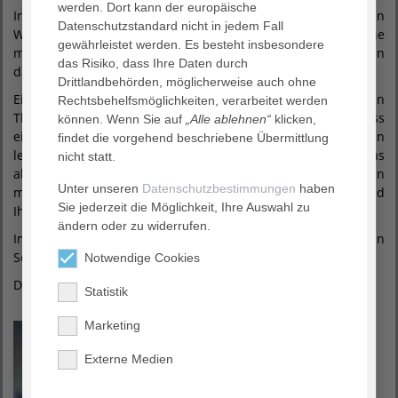
werden. Dort kann der europäische
In seinem Vortrag wird darüber gesprochen, welche frühen
Datenschutzstandard nicht in jedem Fall
Warnzeichen ernst genommen werden sollten und wie eine
gewährleistet werden. Es besteht insbesondere
moderne Diagnostik heute aussieht. Und welche Rolle spielen
das Risiko, dass Ihre Daten durch
dabei Lebensstil, Gefäßerkrankungen und Alter?
Drittlandbehörden, möglicherweise auch ohne
Ein besonderer Schwerpunkt des Vortrages liegt auf neuen
Rechtsbehelfsmöglichkeiten, verarbeitet werden
Therapieverfahren, die gezielt in den Krankheitsprozess
können. Wenn Sie auf
„Alle ablehnen“
klicken,
eingreifen: Was können die aktuellen Antikörpertherapien
findet die vorgehend beschriebene Übermittlung
leisten und wo liegen ihre Grenzen? Und was bedeutet das
nicht statt.
alles konkret für Betroffene und Angehörige? Neben
Unter unseren
Datenschutzbestimmungen
haben
medizinischen Fakten bleibt Raum für praktische Tipps und
Sie jederzeit die Möglichkeit, Ihre Auswahl zu
Ihre Fragen.
ändern oder zu widerrufen.
Im Anschluss an den Vortrag steht Ihnen Dr. Friedemann
Seitzer für Fragen zur Verfügung.
Notwendige Cookies
Der Eintritt kostet sechs Euro, mit PyrmontCard frei.
Statistik
Marketing
Externe Medien