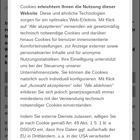
Cookies
erleichtern Ihnen die Nutzung dieser
26. Mai 2026
Website
. Diese und ähnliche Technologien
sorgen für ein optimales Web-Erlebnis. Mit Klick
Im Rahmen des Erlebnisprogramms „Gesund und glücklich“
auf
"Alle akzeptieren"
verwenden wir gesetzmäßig
referiert Dr. med. Friedemann Seitzer, Chefarzt der Klinik für
technisch notwendige Cookies und darüber
Neurologie am AGAPLESION EV. BATHILDISKRANKENHAUS,
hinaus Cookies für benutzer:innenorientierte
am Dienstag, den 26. Mai 2026 um 19:00 Uhr in der
Komforteinstellungen, zur Anzeige externer sowie
Wandelhalle in Bad Pyrmont über das Thema Alzheimer und
personalisierter Inhalte und für anonyme
andere Demenzen – was wir heute wissen und was wir tun
Nutzungsstatistiken. Ihre Einwilligung unterstützt
können
uns bei der Steuerung unserer
Unternehmensziele. Sie können die Cookies
natürlich auch individuell konfigurieren. Mit Klick
auf
„Auswahl akzeptieren
“ oder
"Alle ablehnen"
erklären Sie sich jedoch gesetzesgemäß immer
mindestens mit der Verwendung technisch
notwendiger Cookies einverstanden.
Demenz betrifft viele Familien – doch was genau steckt
eigentlich dahinter?
Indem Sie externe Dienste zulassen, willigen Sie
In diesem Vortrag erfahren Sie verständlich durch Dr.
je nach Cookie gemäß Art. 49 Abs. 1 S. 1 lit. a
Friedemann Seitzer erklärt, was eine Demenz ist und wie sich
DSGVO ein, dass Ihre Daten ggf. außerhalb der
insbesondere die Alzheimer-Krankheit entwickelt.
EU in Drittländern, u.a. in der USA verarbeitet