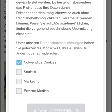
im Bett lag, bekam die musikalische Überraschung mit und
gewährleistet werden. Es besteht insbesondere
konnte ihr von dort aus lauschen. Als Dank erhielten die
das Risiko, dass Ihre Daten durch
Chormitglieder natürlich Applaus, aber auch Punsch und
Drittlandbehörden, möglicherweise auch ohne
Kekse.
Rechtsbehelfsmöglichkeiten, verarbeitet werden
können. Wenn Sie auf
„Alle ablehnen“
klicken,
„Wir sind den Chören sehr dankbar für ihr Engagement. Sie
findet die vorgehend beschriebene Übermittlung
haben unseren Patienten viel Freude bereitet und
nicht statt.
vorweihnachtliche Stimmung ins Haus gebracht. Wir freuen
uns deshalb jetzt schon auf ein Wiedersehen im kommenden
Unter unseren
Datenschutzbestimmungen
haben
Jahr“, bedankt sich Geschäftsführer Christoph Rolf Maier bei
Sie jederzeit die Möglichkeit, Ihre Auswahl zu
allen Beteiligten.
ändern oder zu widerrufen.
Notwendige Cookies
Statistik
Marketing
Externe Medien
AUSWAHL AKZEPTIEREN