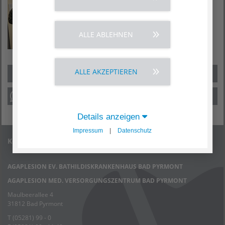
ALLE ABLEHNEN
ALLE AKZEPTIEREN
Details anzeigen
Impressum
|
Datenschutz
Kontakt
AGAPLESION EV. BATHILDISKRANKENHAUS BAD PYRMONT
AGAPLESION MED. VERSORGUNGSZENTRUM BAD PYRMONT
Maulbeerallee 4
31812 Bad Pyrmont
T (05281) 99 - 0