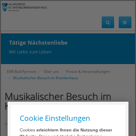
Tätige Nächstenliebe
Mit Liebe zum Leben
EBK Bad Pyrmont
Über uns
Presse & Veranstaltungen
Musikalischer Besuch im Krankenhaus
Musikalischer Besuch im
Krankenhaus
Cookie Einstellungen
19. Dezember 2019
Cookies
erleichtern Ihnen die Nutzung dieser