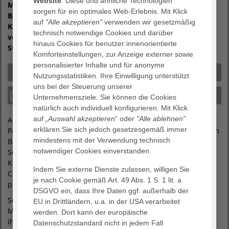
Website
. Diese und ähnliche Technologien
Musikalischer Besuch im AGAPLESION EV.
sorgen für ein optimales Web-Erlebnis. Mit Klick
BATHILDISKRANKENHAUS: Der Posaunenchor der St. Petri-
auf
"Alle akzeptieren"
verwenden wir gesetzmäßig
Kirche Oesdorf und die Pyrmonter Chorgemeinschaft
technisch notwendige Cookies und darüber
verbreiteten vorweihnachtliche Stimmung auf den
hinaus Cookies für benutzer:innenorientierte
Stationen.
Komforteinstellungen, zur Anzeige externer sowie
personalisierter Inhalte und für anonyme
Nutzungsstatistiken. Ihre Einwilligung unterstützt
uns bei der Steuerung unserer
Unternehmensziele. Sie können die Cookies
natürlich auch individuell konfigurieren. Mit Klick
auf
„Auswahl akzeptieren
“ oder
"Alle ablehnen"
An zwei Abenden kurz vor Weihnachten erfreuten sich die
erklären Sie sich jedoch gesetzesgemäß immer
Patienten des AGAPLESION EV. BATHILDISKRANKENHAUSES in
mindestens mit der Verwendung technisch
Bad Pyrmont an musikalischen Klängen.
notwendiger Cookies einverstanden.
Sowohl die Mitglieder des Posaunenchores der St. Petri-
Kirche Oesdorf als auch die Sänger der Pyrmonter
Indem Sie externe Dienste zulassen, willigen Sie
Chorgemeinschaft gingen über die Stationen und
je nach Cookie gemäß Art. 49 Abs. 1 S. 1 lit. a
präsentierten stimmungsvolle Lieder.
DSGVO ein, dass Ihre Daten ggf. außerhalb der
So manch einer traute wohl seinen Ohren kaum als er die
EU in Drittländern, u.a. in der USA verarbeitet
Musik auf den Fluren hörte. Mobile Patienten schauten aus
werden. Dort kann der europäische
ihren Zimmern und staunten nicht schlecht. Aber auch wer
Datenschutzstandard nicht in jedem Fall