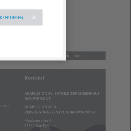
AKZEPTIEREN
mail
drucken
Kontakt
AGAPLESION EV. BATHILDISKRANKENHAUS
BAD PYRMONT
erthal
AGAPLESION MED.
VERSORGUNGSZENTRUM BAD PYRMONT
Maulbeerallee 4
31812 Bad Pyrmont