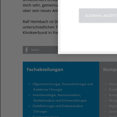
mich sehr, gemeinsam mit den Mitarbeitenden die zuk
über sein neues Amt.
AUSWAHL AKZEPT
Ralf Heimbach ist Diplom-Kaufmann und ein erfahre
unterschiedlichen Trägern im Gesundheitswesen erwar
Klinikverbund in Freudenstadt tätig.
teilen
posten
Fachabteilungen
Kompe
Allgemeinchirurgie, Viszeralchirurgie und
Alte
Endokrine Chirurgie
Endo
Anästhesiologie, Intensivmedizin,
Komp
Notfallmedizin und Schmerztherapie
Multi
Gefäßchirurgie und Endovaskuläre
Regi
Chirurgie
Zentr
Gastroenterologie
Zentr