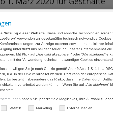
b 1. März 2020 für Geschäfte
ngen
schäftsführung der AGAPLESION EV.
hristoph Rolf Maier. Heimbach zeichnet für die
die Nutzung dieser Website
. Diese und ähnliche Technologien sorgen 
ntwicklung unseres Krankenhauses verantwortlich.
kzeptieren"
verwenden wir gesetzmäßig technisch notwendige Cookies 
 Komforteinstellungen, zur Anzeige externer sowie personalisierter Inh
nwilligung unterstützt uns bei der Steuerung unserer Unternehmensziele
mitteilen
teilen
mail
drucken
figurieren. Mit Klick auf
„Auswahl akzeptieren
“ oder
"Alle ablehnen"
erkl
tens mit der Verwendung technisch notwendiger Cookies einverstand
d überzeugt, die ideale Nachbesetzung für den Posten des
assen, willigen Sie je nach Cookie gemäß Art. 49 Abs. 1 S. 1 lit. a DS
KENHAUS gefunden zu haben: „Ralf Heimbach verfügt über
dern, u.a. in der USA verarbeitet werden. Dort kann der europäische Da
anagement. Nach seinem kaufmännischen Studium sammelte
den. Es besteht insbesondere das Risiko, dass Ihre Daten durch Dritt
hrungen im Gesundheitswesen, die ihn für seine neue
ichkeiten, verarbeitet werden können. Wenn Sie auf
„Alle ablehnen“
kl
r die Position gewonnen zu haben und wünschen ihm zum Start
cht statt.
tändiger Vorstand der AGAPLESION gAG.
estimmungen
haben Sie jederzeit die Möglichkeit, Ihre Auswahl zu änd
der seinen Zukunftsgeist immer wieder unter Beweis stellt.
hr gut aufgestelltes Traditionshaus, das sich durch sein
Statistik
Marketing
Externe Medien
bergreifenden Versorgungsansatz auszeichnet. Ich freue