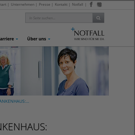
tart
|
Unternehmen
|
Presse
|
Kontakt
|
Notfall
|
arriere
Über uns
KRANKENHAUS:…
ANKENHAUS: