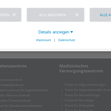
ünftige Entwicklung nachhaltig zu gestalten“, so Heimbach
IEREN
ALLE ABLEHNEN
ALLE 
ner Krankenhausmanager, der seine Fachkompetenz bei
b. Zuletzt war er als Geschäftsführer in einem
Details anzeigen
Impressum
|
Datenschutz
teilen
mitteilen
teilen
tenzzentren
Medizinisches
Versorgungszentrum
rstraumazentrum
Praxis für Allgemeinchirurgie
ProthetikZentrum
Praxis für Allgemeinmedizin Emm
etenzzentrum für Kugelzellanämie
Praxis für Neurochirurgie
ples Sklerose Zentrum
Praxis für Neurologie
onales Traumazentrum
Praxis für Orthopädie
um für Botulinumtoxintherapie
Praxis für Radiologie
um für Kinderchirurgie