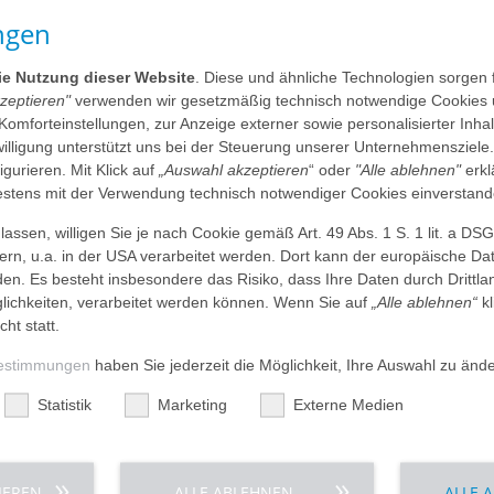
ngen
usbildung
sakademie Weserbergland, der nach dem neuen Modell lernt:
die Nutzung dieser Website
. Diese und ähnliche Technologien sorgen 
hrer:innen eine große Umstellung“, gibt sie zu. Mittlerweile
kzeptieren"
verwenden wir gesetzmäßig technisch notwendige Cookies 
Krankheitslehre beispielsweise treten zugunsten der Analyse
 Komforteinstellungen, zur Anzeige externer sowie personalisierter Inh
ationen und ihrer pflegerischen Bearbeitung in den
nwilligung unterstützt uns bei der Steuerung unserer Unternehmensziele
sendes Denken sind in der neuen Ausbildung wichtiger denn
figurieren. Mit Klick auf
„Auswahl akzeptieren
“ oder
"Alle ablehnen"
erkl
anleiter:innen etwas mehr theoretisches Fachwissen
tens mit der Verwendung technisch notwendiger Cookies einverstand
 Sander vom AGAPLESION EVANGELISCHES KRANKENHAUS
te Kriterien sorgen für eine hohe Ausbildungsqualität im
assen, willigen Sie je nach Cookie gemäß Art. 49 Abs. 1 S. 1 lit. a DS
 sich die
dern, u.a. in der USA verarbeitet werden. Dort kann der europäische Da
es ist klar vorgegeben - Blockunterricht, praktische
den. Es besteht insbesondere das Risiko, dass Ihre Daten durch Dritt
ademie Weserbergland übernimmt eine zentrale
ichkeiten, verarbeitet werden können. Wenn Sie auf
„Alle ablehnen“
kl
– und das für jeden einzelnen Auszubildenden“, freut sich
cht statt.
PLESION EV. BATHILDISKRANKENHAUS in Bad Pyrmont
nd Praxis optimal ergänzen“, so die dortige Pflegedirektorin
estimmungen
haben Sie jederzeit die Möglichkeit, Ihre Auswahl zu änd
Statistik
Marketing
Externe Medien
n
sich auch ihre Kollegin Susanne Joppe, stellvertretende
J
ANKENHAUS HOLZMINDEN: „Wir sind ein Haus mit
erten Diagnostik- und Therapieangeboten. Wir führen mit
IEREN
ALLE ABLEHNEN
ALLE 