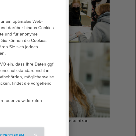
für ein optimales Web-
und darüber hinaus Cookies
alte und für anonyme
. Sie können die Cookies
ären Sie sich jedoch
en.
GVO ein, dass Ihre Daten ggf.
tenschutzstandard nicht in
landbehörden, möglicherweise
icken, findet die vorgehend
ern oder zu widerrufen.
ule Ritter, Auszubildende zur Pflegefachfrau
AKZEPTIEREN