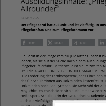
Ausbildungsinhalte: „Pfl
Allrounder“
24. März 2022
Der Pflegeberuf hat Zukunft und ist vielfältig. In u
Pflegefachfrau und zum Pflegefachmann vor.
teilen
posten
teilen
Ein Beruf in der Pflege kam für Jule Ritter zunächst 
jedoch, als sie auf der Suche nach einem Ausbildung
Pflegeberufs erfuhr. Mittlerweile ist sie im zweiten 
Frau die AGAPLESION EV. GESUNDHEITSAKADEMIE WE
„Die Förderung der Lernkompetenz jedes Einzelnen st
das für Schüler:innen aus Holzminden kostenfrei ist. 
Holzminden nach Bad Pyrmont. Die Mehrzahl der Ausz
Möglichkeiten entscheiden sich auch immer wieder Me
Heike Spors, Schulleiterin der Gesundheitsakademie W
auch die vielfältigen Perspektiven, die ein Abschluss a
heute sind wahre Allrounder“, bringt es Heike Spors 