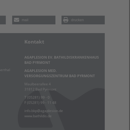
mail
drucken
Kontakt
AGAPLESION EV. BATHILDISKRANKENHAUS
BAD PYRMONT
erthal
AGAPLESION MED.
VERSORGUNGSZENTRUM BAD PYRMONT
Maulbeerallee 4
31812 Bad Pyrmont
T (05281) 99 - 0
F (05281) 99 - 11 48
info.bkp
@
agaplesion.de
www.bathildis.de