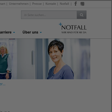
tart
|
Unternehmen
|
Presse
|
Kontakt
|
Notfall
|
arriere
Über uns
der…