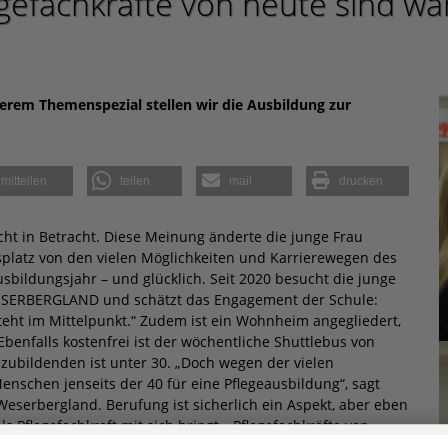
egefachkräfte von heute sind wa
nserem Themenspezial stellen wir die Ausbildung zur
mitteilen
teilen
mail
drucken
nicht in Betracht. Diese Meinung änderte die junge Frau
splatz von den vielen Möglichkeiten und Karrierewegen des
Ausbildungsjahr – und glücklich. Seit 2020 besucht die junge
SERBERGLAND und schätzt das Engagement der Schule:
eht im Mittelpunkt.“ Zudem ist ein Wohnheim angegliedert,
Ebenfalls kostenfrei ist der wöchentliche Shuttlebus von
ubildenden ist unter 30. „Doch wegen der vielen
nschen jenseits der 40 für eine Pflegeausbildung“, sagt
eserbergland. Berufung ist sicherlich ein Aspekt, aber eben
ls Pflegefachkraft mit sich bringt. „Pflegefachkräfte von
auf den Punkt.