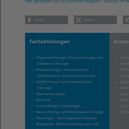
Hier gelangen Sie zu unserem Magazin "Gesund im W
teilen
posten
Fachabteilungen
Kompe
Allgemeinchirurgie, Viszeralchirurgie und
Alte
Endokrine Chirurgie
Endo
Anästhesiologie, Intensivmedizin,
Komp
Notfallmedizin und Schmerztherapie
Multi
Gefäßchirurgie und Endovaskuläre
Regi
Chirurgie
Zentr
Gastroenterologie
Zentr
Geriatrie
Zentr
Innere Medizin, Kardiologie
Zentr
Neurochirurgie und Wirbelsäulenchirurgie
Wirb
Neurologie
-
Neurologische Ambulanz
Orthopädie, Wirbelsäulenchirurgie und