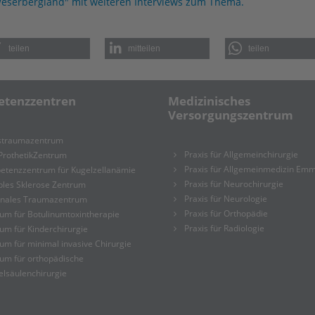
eserbergland" mit weiteren Interviews zum Thema.
teilen
mitteilen
teilen
tenzzentren
Medizinisches
Versorgungszentrum
rstraumazentrum
Praxis für Allgemeinchirurgie
ProthetikZentrum
Praxis für Allgemeinmedizin Emm
etenzzentrum für Kugelzellanämie
Praxis für Neurochirurgie
ples Sklerose Zentrum
Praxis für Neurologie
onales Traumazentrum
Praxis für Orthopädie
um für Botulinumtoxintherapie
Praxis für Radiologie
um für Kinderchirurgie
um für minimal invasive Chirurgie
um für orthopädische
elsäulenchirurgie