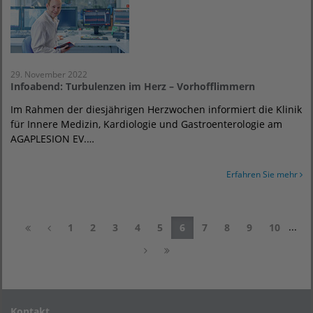
29. November 2022
Infoabend: Turbulenzen im Herz – Vorhofflimmern
Im Rahmen der diesjährigen Herzwochen informiert die Klinik
für Innere Medizin, Kardiologie und Gastroenterologie am
AGAPLESION EV.…
Erfahren Sie mehr
...
1
2
3
4
5
6
7
8
9
10
Kontakt