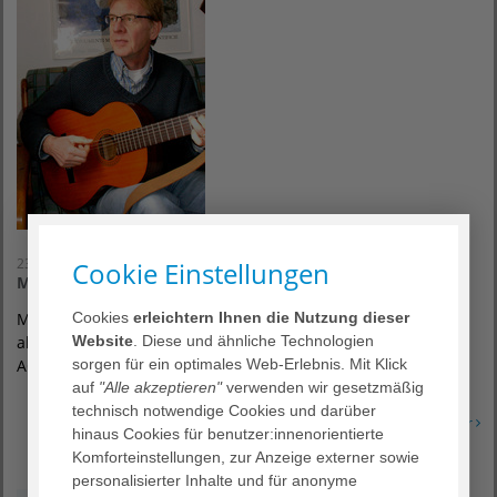
23. Mai 2023
Cookie Einstellungen
Mey-Abend im Bathildiskrankenhaus
Matthias Risau-Klöpper singt am Dienstag, den 23. Mai 2023
Cookies
erleichtern Ihnen die Nutzung dieser
ab 19 Uhr Lieder von Reinhard Mey im Hörsaal vom
Website
. Diese und ähnliche Technologien
AGAPLESION EV. BATHILDISKRANKENHAUS…
sorgen für ein optimales Web-Erlebnis. Mit Klick
auf
"Alle akzeptieren"
verwenden wir gesetzmäßig
technisch notwendige Cookies und darüber
Erfahren Sie mehr
hinaus Cookies für benutzer:innenorientierte
Komforteinstellungen, zur Anzeige externer sowie
personalisierter Inhalte und für anonyme