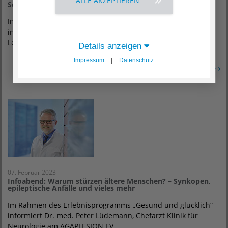
ALLE AKZEPTIEREN
Schulter
Im Rahmen des Erlebnisprogramms „Gesund und glücklich“
informiert Prof. Dr. med. Christoph von Schulze Pellengahr,
Leiter Endoprothetikzentrum und…
Details anzeigen
Impressum
|
Datenschutz
Erfahren Sie mehr
07. Februar 2023
Infoabend: Warum stürzen ältere Menschen? – Synkopen,
epileptische Anfälle und vieles mehr
Im Rahmen des Erlebnisprogramms „Gesund und glücklich“
informiert Dr. med. Peter Lüdemann, Chefarzt Klinik für
Neurologie am AGAPLESION EV.…