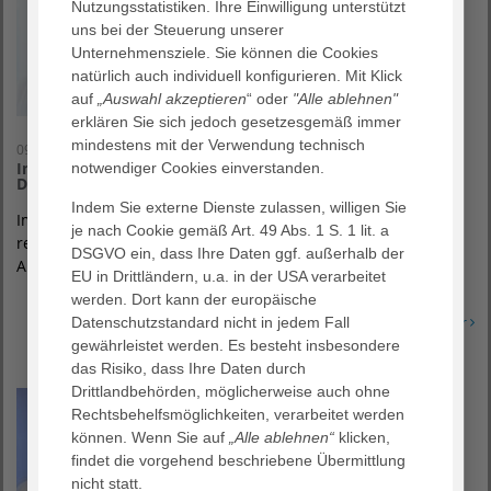
Nutzungsstatistiken. Ihre Einwilligung unterstützt
uns bei der Steuerung unserer
Unternehmensziele. Sie können die Cookies
natürlich auch individuell konfigurieren. Mit Klick
auf
„Auswahl akzeptieren
“ oder
"Alle ablehnen"
erklären Sie sich jedoch gesetzesgemäß immer
mindestens mit der Verwendung technisch
09. Mai 2023
Infoabend: Divertikelkrankheit des Darmes - Ernährung,
notwendiger Cookies einverstanden.
Diagnostik und Operation
Indem Sie externe Dienste zulassen, willigen Sie
Im Rahmen des Erlebnisprogramms „Gesund und glücklich“
je nach Cookie gemäß Art. 49 Abs. 1 S. 1 lit. a
referieren PD Dr. med. Gerhard Stöhr, Chefarzt Klinik für
DSGVO ein, dass Ihre Daten ggf. außerhalb der
Allgemeinchirurgie, Viszeralchirurgie…
EU in Drittländern, u.a. in der USA verarbeitet
werden. Dort kann der europäische
Erfahren Sie mehr
Datenschutzstandard nicht in jedem Fall
gewährleistet werden. Es besteht insbesondere
das Risiko, dass Ihre Daten durch
Drittlandbehörden, möglicherweise auch ohne
Rechtsbehelfsmöglichkeiten, verarbeitet werden
können. Wenn Sie auf
„Alle ablehnen“
klicken,
findet die vorgehend beschriebene Übermittlung
nicht statt.