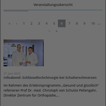
Veranstaltungsübersicht
...
1
2
3
4
5
6
7
8
9
10
27. Juni 2023
Infoabend: Schlüssellochchirurgie bei Schulterschmerzen
Im Rahmen des Erlebnisprogramms „Gesund und glücklich“
referieren Prof Dr. med. Christoph von Schulze Pellengahr,
Direktor Zentrum für Orthopädie,…